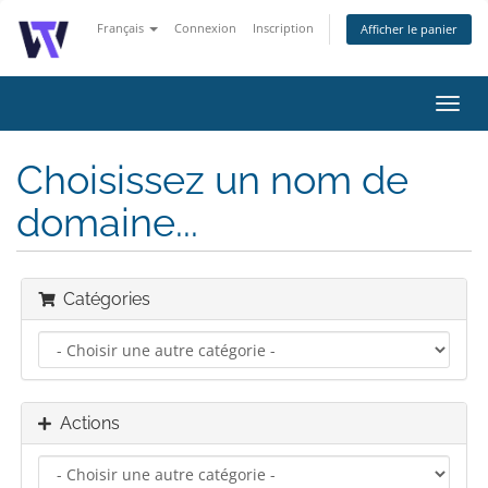
Français
Connexion
Inscription
Afficher le panier
Bascu
la
navig
Choisissez un nom de
domaine...
Catégories
Actions