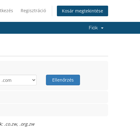
tkezés
Regisztráció
Kosár megtekintése
Fiók
Ellenőrzés
: .co.zw, .org.zw