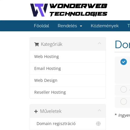
Főoldal
Rendelés
Közlemények
T
Dom
Kategóriák
Web Hosting
Email Hosting
Web Design
Reseller Hosting
Műveletek
*
Ingyen
Domain regisztráció