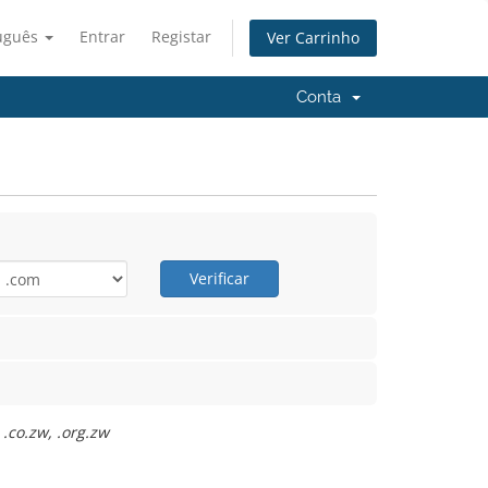
uguês
Entrar
Registar
Ver Carrinho
Conta
Verificar
.co.zw, .org.zw