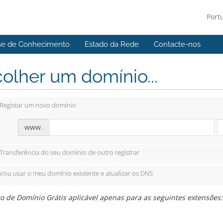
Port
se de Conhecimento
Estado da Rede
Contacte-nos
olher um domínio...
Registar um novo domínio
www.
Transferência do seu domínio de outro registrar
Vou usar o meu domínio existente e atualizar os DNS
o de Domínio Grátis aplicável apenas para as seguintes extensões: 