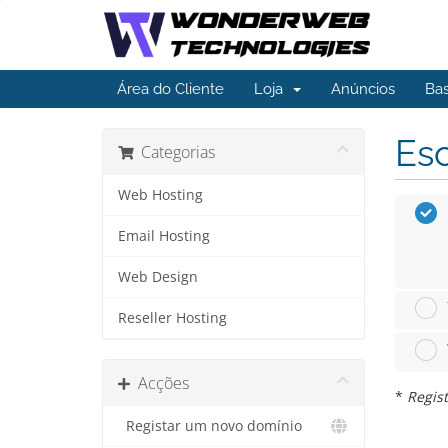
Área do Cliente
Loja
Anúncios
Ba
Esc
Categorias
Web Hosting
Email Hosting
Web Design
Reseller Hosting
Acções
*
Regist
Registar um novo domínio