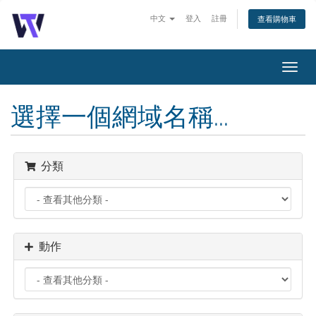
中文
登入
註冊
查看購物車
切
換
導
選擇一個網域名稱...
覽
分類
動作