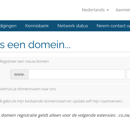
Nederlands
Aanme
digingen
Kennisbank
Netwerk status
Neem contact o
s een domein...
Registreer een nieuw domein
www.
Verhuis je domeinnaam naar ons
Ik gebruik mijn bestaande domeinnaam en update zelf mijn naamservers
 domein registratie geldt alleen voor de volgende extensies: .co.zw,