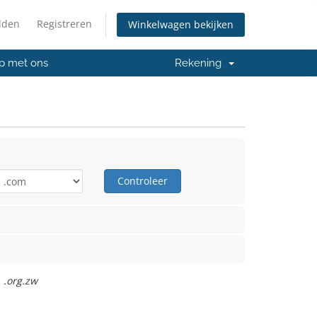
lden
Registreren
Winkelwagen bekijken
p met ons
Rekening
Controleer
 .org.zw